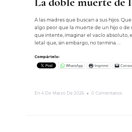
La doble muerte de 
A las madres que buscan a sus hijos. Que
algo peor que la muerte de un hijo o de 
que intente, imaginar el vacío absoluto,
letal que, sin embargo, no termina …
Compártelo:
WhatsApp
Imprimir
Correo
En
En
4 De Marzo De 2026
0 Comentarios
La
Dobl
Muer
De