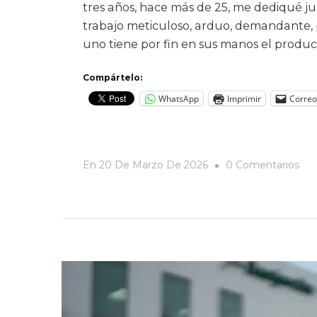
tres años, hace más de 25, me dediqué jun
trabajo meticuloso, arduo, demandante, 
uno tiene por fin en sus manos el produc
Compártelo:
WhatsApp
Imprimir
Correo
En
En
20 De Marzo De 2026
0 Comentarios
Ivá