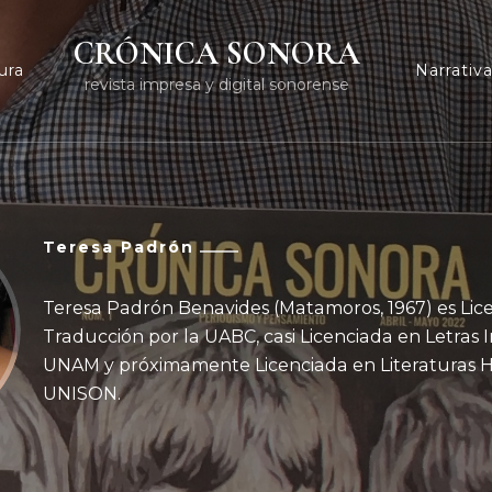
CRÓNICA SONORA
ura
Narrativ
revista impresa y digital sonorense
Teresa Padrón
Teresa Padrón Benavides (Matamoros, 1967) es Lic
Traducción por la UABC, casi Licenciada en Letras I
UNAM y próximamente Licenciada en Literaturas Hi
UNISON.