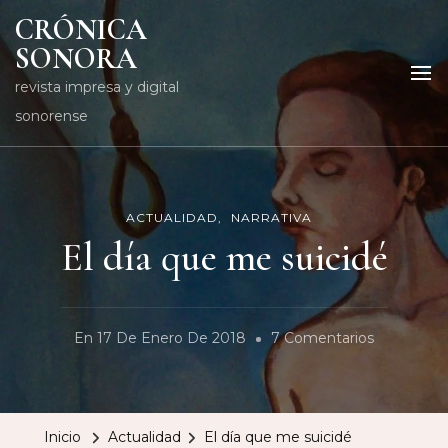
CRÓNICA
SONORA
revista impresa y digital
sonorense
ACTUALIDAD
NARRATIVA
El día que me suicidé
En
En
17 De Enero De 2018
7 Comentarios
El
Día
Que
Inicio
Actualidad
El día que me suicidé