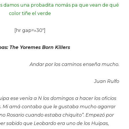
es damos una probadita nomás pa que vean de qué
Madrugad
color tiñe el verde
[hr gap=»30″]
as: The Yoremes Born Killers
Andar por los caminos enseña mucho.
Juan Rulfo
pa ese venía a N los domingos a hacer los oficios
eros. Mi amá contaba que le gustaba mucho agarrar
ano Rosario cuando estaba chiquito”. Empezó por
ber sabido que Leobardo era uno de los Huipas,