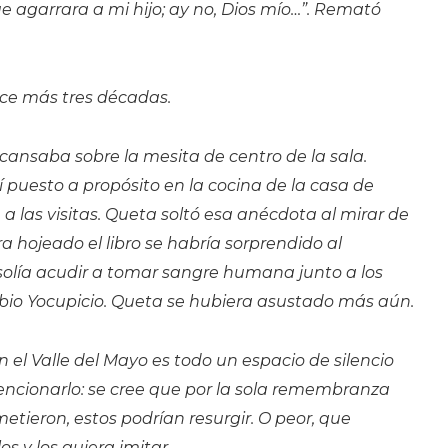
 agarrara a mi hijo; ay no, Dios mío…”. Remató
ace más tres décadas.
scansaba sobre la mesita de centro de la sala.
í puesto a propósito en la cocina de la casa de
 las visitas. Queta soltó esa anécdota al mirar de
ra hojeado el libro se habría sorprendido al
olía acudir a tomar sangre humana junto a los
bio Yocupicio. Queta se hubiera asustado más aún.
n el Valle del Mayo es todo un espacio de silencio
cionarlo: se cree que por la sola remembranza
etieron, estos podrían resurgir. O peor, que
os y los quiera imitar.