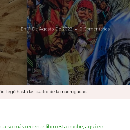
En
En
11 De Agosto De 2022
0 Comentarios
«Carajo.
Después
De
Esto,
El
Sueño
Llegó
eño llegó hasta las cuatro de la madrugada»…
Hasta
Las
Cuatro
De
a su más reciente libro esta noche, aquí en
La