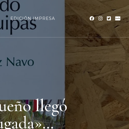
a
EDICIÓN IMPRESA
sueño llegó
rugada»…