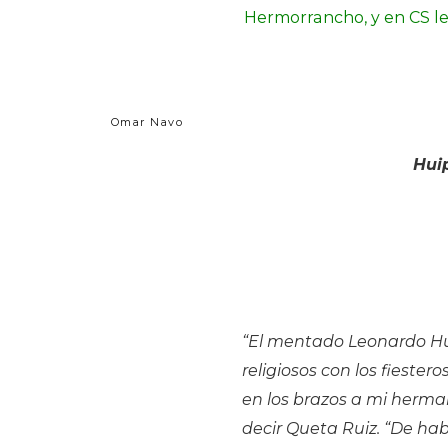
Hermorrancho, y en CS l
Omar Navo
Huip
“El mentado Leonardo Hui
religiosos con los fiest
en los brazos a mi herm
decir Queta Ruiz. “De ha