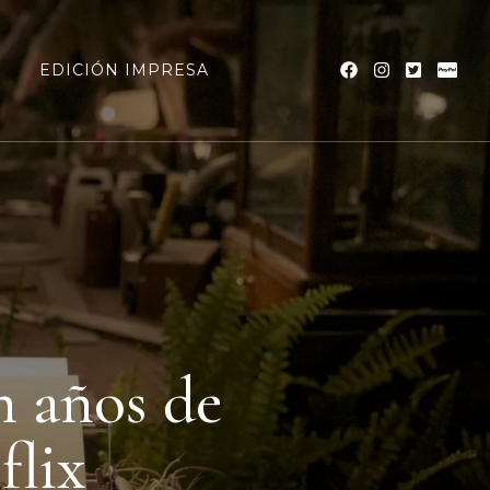
a
EDICIÓN IMPRESA
n años de
flix