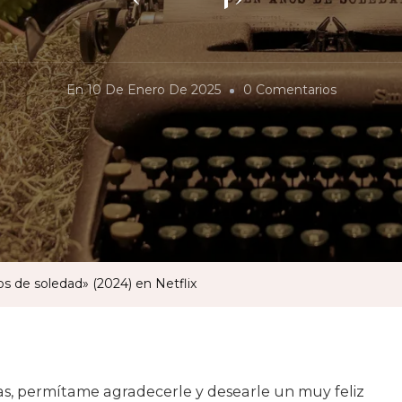
En
En
10 De Enero De 2025
0 Comentarios
Virtudes
Y
Defectos
De
«Cien
Años
De
os de soledad» (2024) en Netflix
Soledad»
(2024)
En
Netflix
eas, permítame agradecerle y desearle un muy feliz