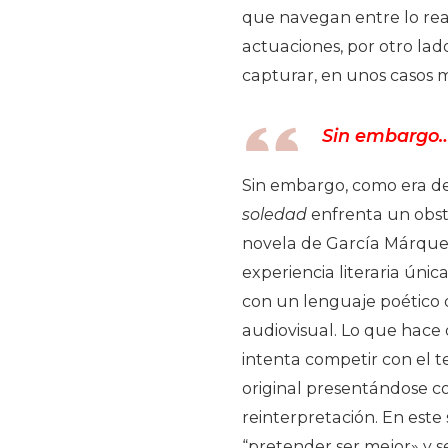
que navegan entre lo real 
actuaciones, por otro lad
capturar, en unos casos m
Sin embargo
Sin embargo, como era de
soledad
enfrenta un obstá
novela de García Márquez
experiencia literaria únic
con un lenguaje poético q
audiovisual. Lo que hace 
intenta competir con el t
original presentándose
reinterpretación. En este 
“pretender ser mejor» y se