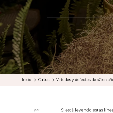
Inicio
Cultura
Virtudes y defectos de «Cien añ
Si está leyendo estas lín
por