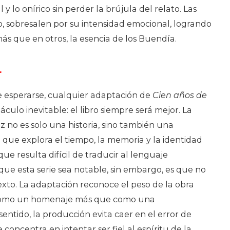
y lo onírico sin perder la brújula del relato. Las
o, sobresalen por su intensidad emocional, logrando
ás que en otros, la esencia de los Buendía.
…
 esperarse, cualquier adaptación de
Cien años de
culo inevitable: el libro siempre será mejor. La
 no es solo una historia, sino también una
a que explora el tiempo, la memoria y la identidad
ue resulta difícil de traducir al lenguaje
que esta serie sea notable, sin embargo, es que no
exto. La adaptación reconoce el peso de la obra
 como un homenaje más que como una
sentido, la producción evita caer en el error de
 concentra en intentar ser fiel al espíritu de la