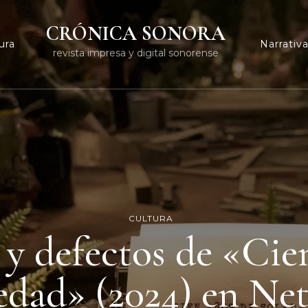
CRÓNICA SONORA
ura
Narrativ
revista impresa y digital sonorense
CULTURA
 y defectos de «Cie
edad» (2024) en Net