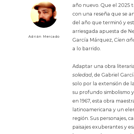
año nuevo. Que el 2025 t
con una reseña que se a
del año que terminó y es
arriesgada apuesta de Ne
Adrián Mercado
García Márquez,
Cien añ
a lo barrido.
Adaptar una obra literar
soledad
, de Gabriel Gar
solo por la extensión de l
su profundo simbolismo y
en 1967, esta obra maestr
latinoamericana y un ele
región. Sus personajes, 
paisajes exuberantes y es