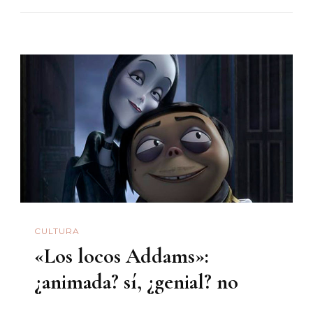
Oscuro».
Tecno-
Monólog
De
La
Vagina
CULTURA
«Los locos Addams»:
¿animada? sí, ¿genial? no