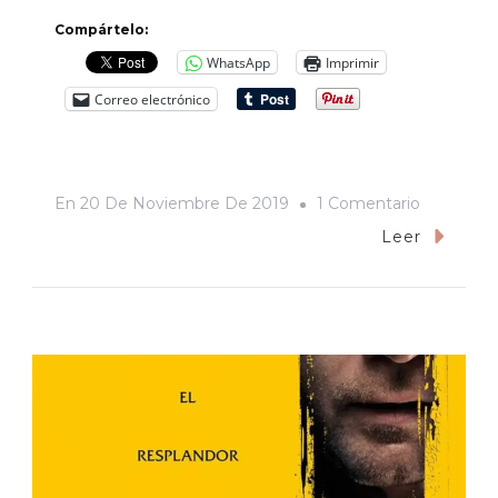
Compártelo:
WhatsApp
Imprimir
Correo electrónico
En
En
20 De Noviembre De 2019
1 Comentario
«Ford
Leer
Vs
Ferrari».
¡A
Toda
Máquina!