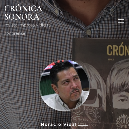
CRÓNICA
SONORA
revista impresa y digital
sonorense
Horacio Vidal