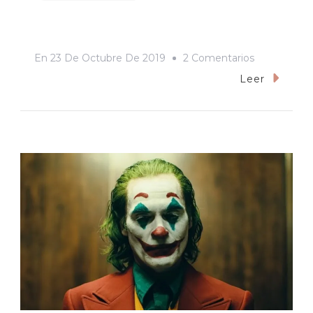
En
En
23 De Octubre De 2019
2 Comentarios
«Maléfica,
Leer
Dueña
Del
Mal»:
Batalla
En
El
Jardín
De
Las
Delicias