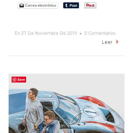
Correo electrónico
En
En
27 De Noviembre De 2019
0 Comentarios
«Frozen
Leer
2»:
Elsa,
La
Virgen
Save
De
Hielo