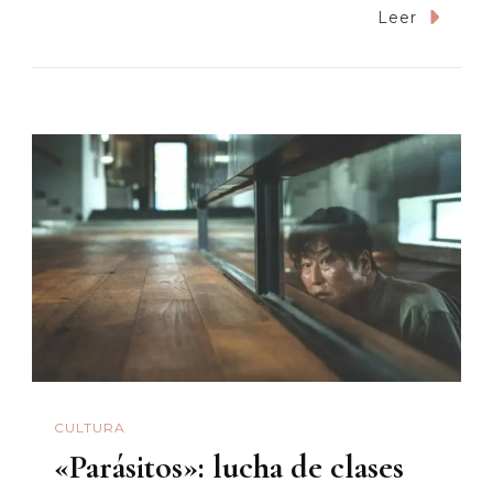
1917:
Leer
Épico
Y
Hermoso
Videojuego
CULTURA
«Parásitos»: lucha de clases