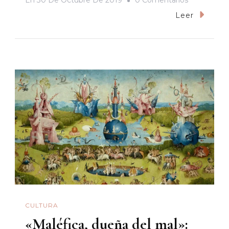
En
30 De Octubre De 2019
0 Comentarios
«Los
Leer
Locos
Addams»:
¿animada?
Sí,
¿genial?
No
CULTURA
«Maléfica, dueña del mal»: