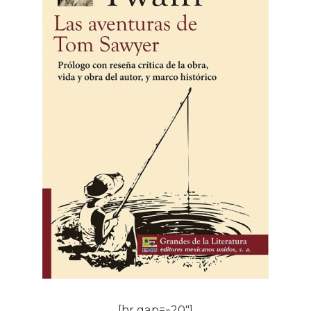
[hr gap=»20″]