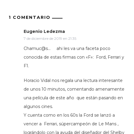
1 COMENTARIO
Eugenio Ledezma
7 de diciembre de 2019 en 21:35
Chamuc@s… ahi les va una faceta poco
conocida de estas firmas con «F»: Ford, Ferrari y
F1.
Horacio Vidal nos regala una lectura interesante
de unos 10 minutos, comentando amenamente
una película de este año que están pasando en
algunos cines.
Y cuenta como en los 60s la Ford se lanzó a
vencer a Ferrari, súpercampeón de Le Mans ,
lográndolo con la ayuda del diseñador del Shelby