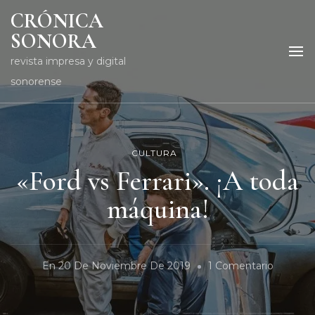
CRÓNICA
SONORA
revista impresa y digital
sonorense
CULTURA
«Ford vs Ferrari». ¡A toda
máquina!
En
En
20 De Noviembre De 2019
1 Comentario
«Ford
Vs