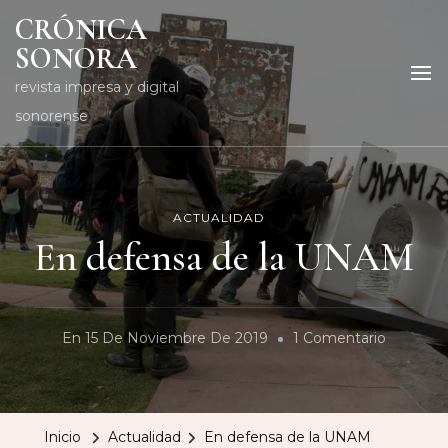
CRÓNICA
SONORA
revista impresa y digital
sonorense
ACTUALIDAD
En defensa de la UNAM
En
En
15 De Noviembre De 2019
1 Comentario
En
Defensa
De
Inicio
Actualidad
En defensa de la UNAM