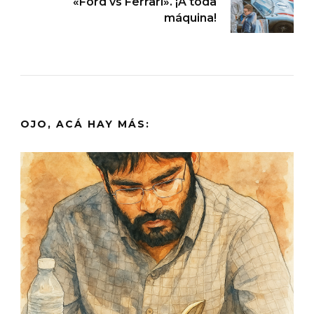
«Ford vs Ferrari». ¡A toda
máquina!
OJO, ACÁ HAY MÁS: