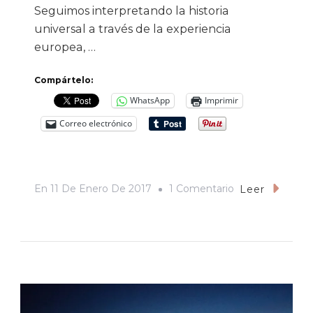
Seguimos interpretando la historia
universal a través de la experiencia
europea, …
Compártelo:
WhatsApp
Imprimir
Correo electrónico
En
En
11 De Enero De 2017
1 Comentario
Leer
La
Reina
De
Katwe:
La
Cenicienta