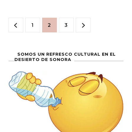
País
De
Paginación
Los
Página
Página
Página
1
2
3
Espectadores
de
entradas
SOMOS UN REFRESCO CULTURAL EN EL
DESIERTO DE SONORA