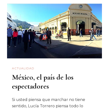
Nada
A
Las
Estrellas;
Se
Lo
Preguntamos
A
Google
ACTUALIDAD
México, el país de los
espectadores
Si usted piensa que marchar no tiene
sentido, Lucía Torrero piensa todo lo