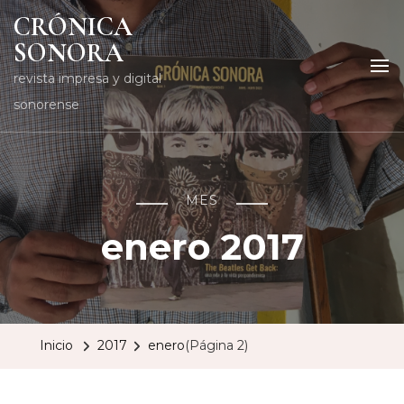
CRÓNICA
SONORA
revista impresa y digital
sonorense
MES
enero 2017
Inicio
2017
enero
(Página 2)