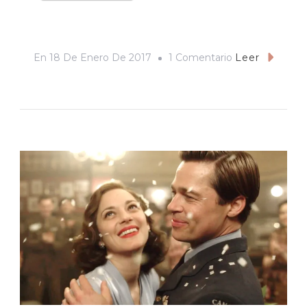
En
En
18 De Enero De 2017
1 Comentario
Leer
El
Fenómeno
Trump:
Entre
La
Ficción
Y
La
Realidad