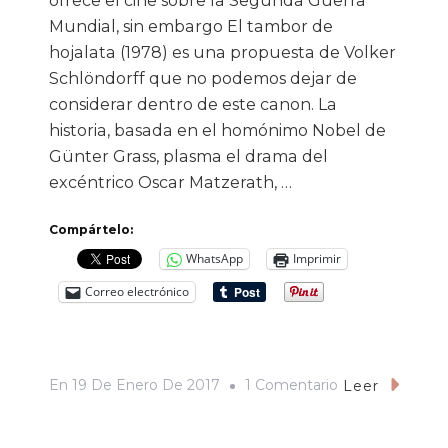
ofrece el cine sobre la Segunda Guerra
Mundial, sin embargo El tambor de
hojalata (1978) es una propuesta de Volker
Schlöndorff que no podemos dejar de
considerar dentro de este canon. La
historia, basada en el homónimo Nobel de
Günter Grass, plasma el drama del
excéntrico Oscar Matzerath, …
Compártelo:
WhatsApp
Imprimir
Correo electrónico
En
En
19 De Enero De 2017
1 Comentario
Leer
El
Tambor