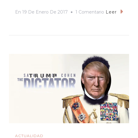
En
En
19 De Enero De 2017
1 Comentario
Leer
No
Me
Dejes
Solo.
Reflexiones
De
Un
Colegial
Pasadito
El
Tiroteo
ACTUALIDAD