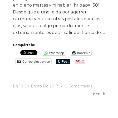
en pleno martes y ni hablar [hr gap=»30″]
Desde que a uno le da por agarrar
carretera y buscar otras postales para los
ojos, se busca algo primordialmente:
extrañamiento, es decir, salir del frasco de …
Compártelo:
WhatsApp
Imprimir
Correo electrónico
En
En
10 De Enero De 2017
0 Comentarios
Ya
Leer
No
Le
Pedimos