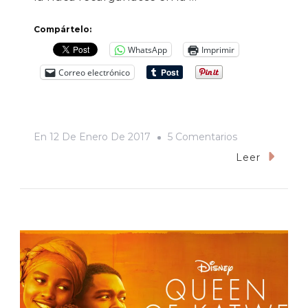
Compártelo:
WhatsApp
Imprimir
Correo electrónico
En
En
12 De Enero De 2017
5 Comentarios
La
Leer
Mordida
Del
Vagabundo