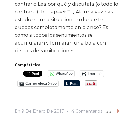
contrario Lea por qué y discútala (o todo lo
contrario) [hr gap=»30″] ¿Alguna vez has
estado en una situación en donde te
quedas completamente en blanco? Es
como si todos los sentimientos se
acumularan y formaran una bola con
cientos de ramificaciones …
Compártelo:
WhatsApp
Imprimir
Correo electrónico
En
En
9 De Enero De 2017
4 Comentarios
Leer
México,
El