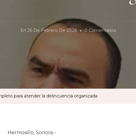
En
En
26 De Febrero De 2026
0 Comentarios
¿Vigilar
Qué?
Decálog
Incomple
Para
Atender
La
pleto para atender la delincuencia organizada
Delincuen
Organiza
Hermosillo, Sonora.-