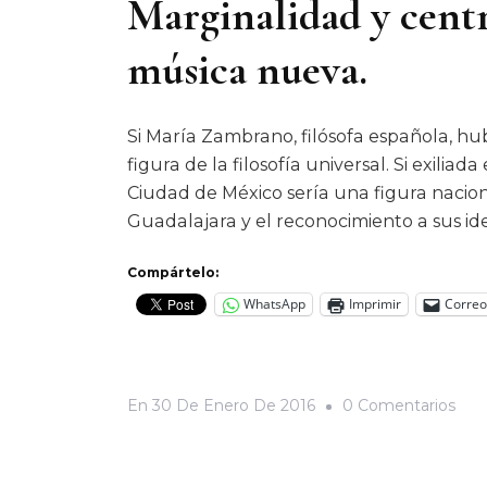
Marginalidad y centr
música nueva.
Si María Zambrano, filósofa española, h
figura de la filosofía universal. Si exili
Ciudad de México sería una figura naciona
Guadalajara y el reconocimiento a sus id
Compártelo:
WhatsApp
Imprimir
Correo
En
En
30 De Enero De 2016
0 Comentarios
Marg
Y