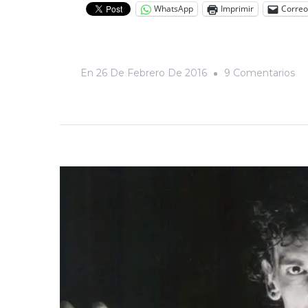
WhatsApp
Imprimir
Correo
En
En
26 De Febrero De 2016
9 Comentarios
El
Ma
Há
D
N
Al