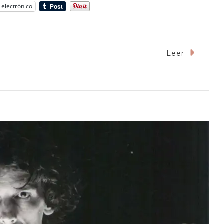
 electrónico
Leer
l
bito
e
o
egar