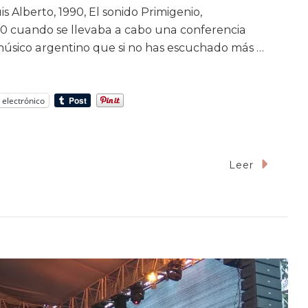
s Alberto, 1990, El sonido Primigenio,
90 cuando se llevaba a cabo una conferencia
 músico argentino que si no has escuchado más …
 electrónico
Leer
esía
imigenia:
inetta
mbrano.
oría