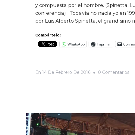
y compuesta por el hombre. (Spinetta, Lui
conferencia) Todavía no nacía yo en 19
por Luis Alberto Spinetta, el grandísimo
Compártelo:
WhatsApp
Imprimir
Correo
En
En
14 De Febrero De 2016
0 Comentarios
La
Po
Pr
Sp
Y
Za
Te