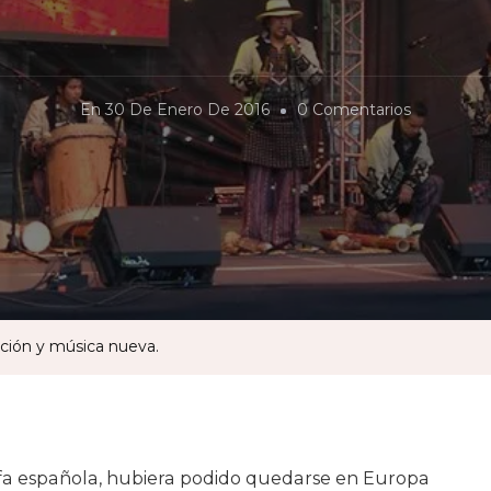
En
En
30 De Enero De 2016
0 Comentarios
Marginali
Y
Centralism
Tradición
Y
Música
Nueva.
ición y música nueva.
ofa española, hubiera podido quedarse en Europa