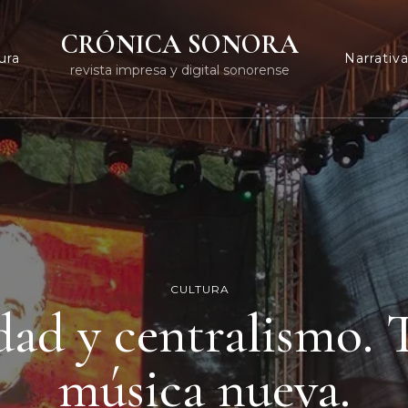
CRÓNICA SONORA
ura
Narrativ
revista impresa y digital sonorense
CULTURA
ad y centralismo. 
música nueva.