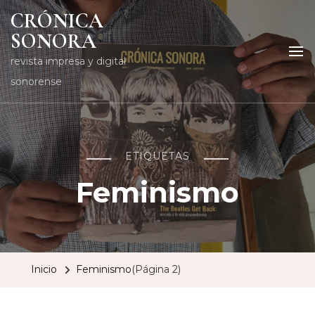
CRÓNICA
SONORA
revista impresa y digital
sonorense
ETIQUETAS
Feminismo
Inicio
Feminismo
(Página 2)