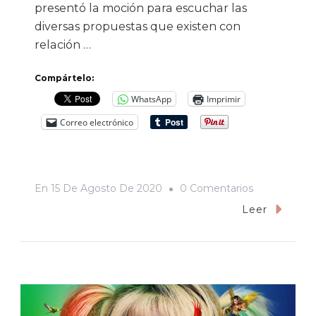
presentó la moción para escuchar las
diversas propuestas que existen con
relación …
Compártelo:
WhatsApp
Imprimir
Correo electrónico
En
En
15 De Agosto De 2020
0 Comentarios
Darán
Leer
Segunda
Lectura
Al
Dictamen
De