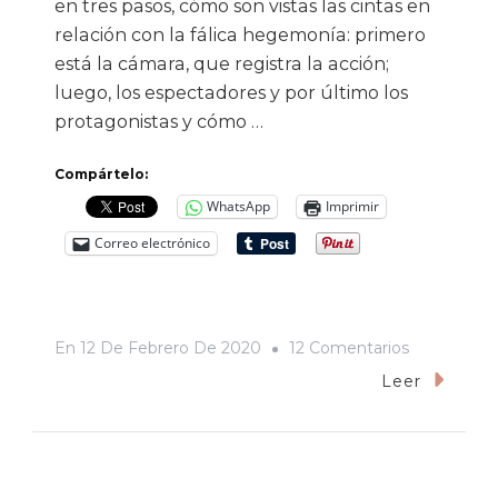
en tres pasos, cómo son vistas las cintas en
relación con la fálica hegemonía: primero
está la cámara, que registra la acción;
luego, los espectadores y por último los
protagonistas y cómo …
Compártelo:
WhatsApp
Imprimir
Correo electrónico
En
En
12 De Febrero De 2020
12 Comentarios
«Aves
Leer
De
Presa»:
Harley