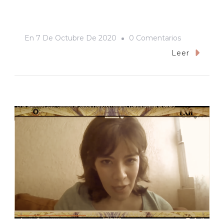
En
En
7 De Octubre De 2020
0 Comentarios
“La
Leer
Voz
Negativa
E
Irregular
De
Las
Feministas»
No
Es
Mi
Posicionami