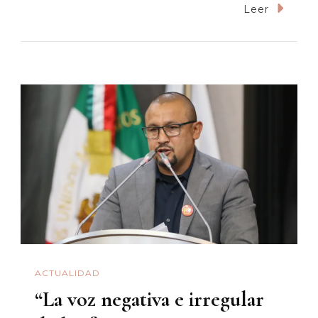
Deman
Leer
Alerta
De
Género
En
Seis
Municip
De
Sonora
ACTUALIDAD
“La voz negativa e irregular