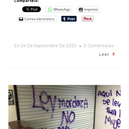
Compártelo:
WhatsApp
Imprimir
Correo electrónico
En
En
24 De Septiembre De 2020
0 Comentarios
Diputa
Leer
Sonore
Escuch
Propue
De
Feminis