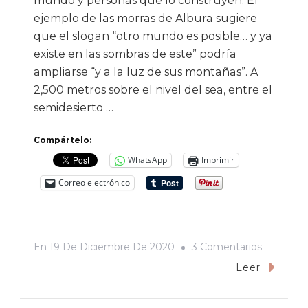
mundo y personas que lo construyen. El
ejemplo de las morras de Albura sugiere
que el slogan “otro mundo es posible… y ya
existe en las sombras de este” podría
ampliarse “y a la luz de sus montañas”. A
2,500 metros sobre el nivel del sea, entre el
semidesierto …
Compártelo:
WhatsApp
Imprimir
Correo electrónico
En
En
19 De Diciembre De 2020
3 Comentarios
Albura
Leer