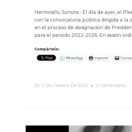
Hermosillo, Sonora.- El día de ayer, el 
con la convocatoria pública dirigida a la
en el proceso de designación de Preside
para el periodo 2022-2026. En sesión ordi
Compártelo:
WhatsApp
Imprimir
Correo
En
En
11 De Febrero De 2022
0 Comentarios
¿T
Gu
Se
El
Om