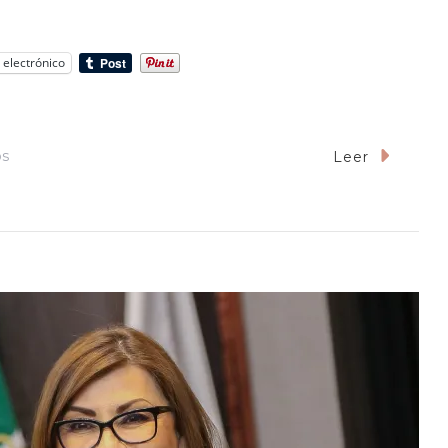
 electrónico
En
os
Leer
Incluyen
A
Servicios
De
Salud
Y
Educación
En
El
Derecho