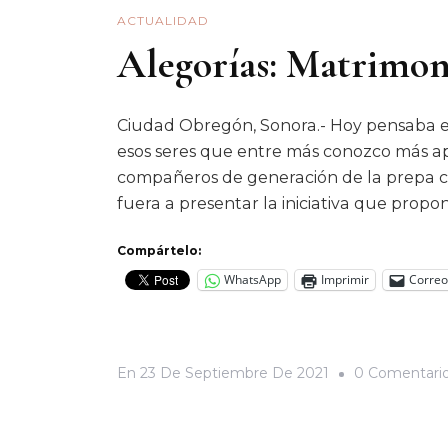
ACTUALIDAD
Alegorías: Matrimoni
Ciudad Obregón, Sonora.- Hoy pensaba esc
esos seres que entre más conozco más ap
compañeros de generación de la prepa c
fuera a presentar la iniciativa que propo
Compártelo:
WhatsApp
Imprimir
Correo
En
23 De Septiembre De 2021
0 Comentari