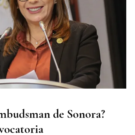
Humano
A
La
Conectividad
 Ombudsman de Sonora?
nvocatoria