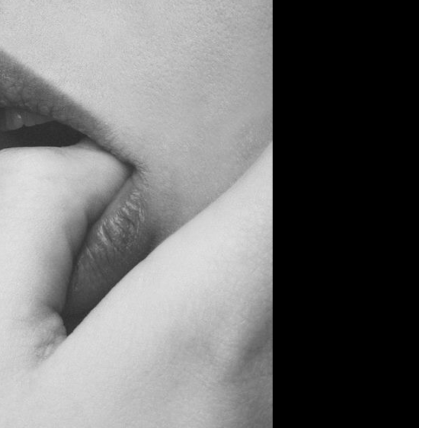
nora?
es
rale
nvocatoria