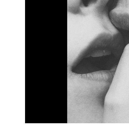
De
So
Pu
Ént
A
La
Co