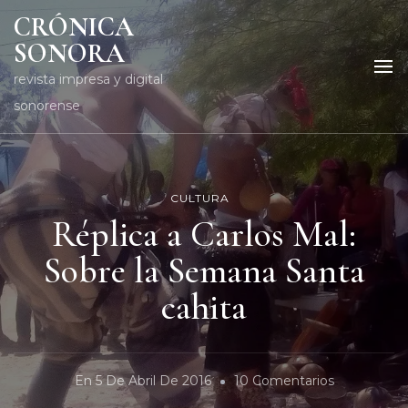
CRÓNICA
SONORA
revista impresa y digital
sonorense
CULTURA
Réplica a Carlos Mal:
Sobre la Semana Santa
cahita
En
En
5 De Abril De 2016
10 Comentarios
Réplica