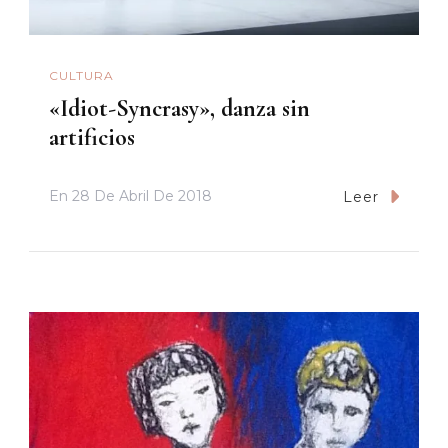
CULTURA
«Idiot-Syncrasy», danza sin
artificios
En
28 De Abril De 2018
Leer