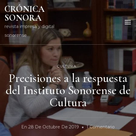
CRÓNICA
SONORA
revista impresa y digital
sonorense
CULTURA
Precisiones a la respuesta
del Instituto Sonorense de
Cultura
En
En
28 De Octubre De 2019
1 Comentario
Precision