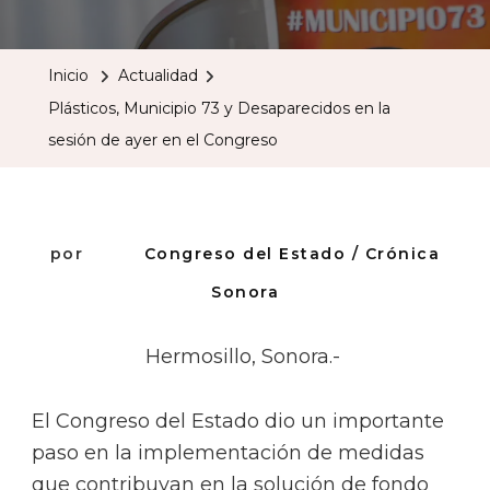
Municipio
73
Inicio
Actualidad
Y
Plásticos, Municipio 73 y Desaparecidos en la
Desapareci
sesión de ayer en el Congreso
En
La
Sesión
De
por
Congreso del Estado / Crónica
Ayer
Sonora
En
El
Hermosillo, Sonora.-
Congreso
El Congreso del Estado dio un importante
paso en la implementación de medidas
que contribuyan en la solución de fondo