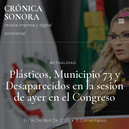
CRÓNICA
SONORA
revista impresa y digital
sonorense
ACTUALIDAD
Plásticos, Municipio 73 y
Desaparecidos en la sesión
de ayer en el Congreso
En
En
14 De Abril De 2021
0 Comentarios
Plásticos,