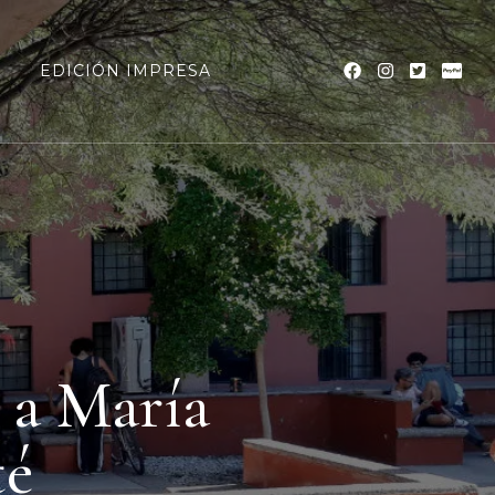
a
EDICIÓN IMPRESA
r a María
té