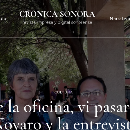
CRÓNICA SONORA
ura
Narrativ
revista impresa y digital sonorense
CULTURA
 la oficina, vi pasa
ovaro y la entrevis