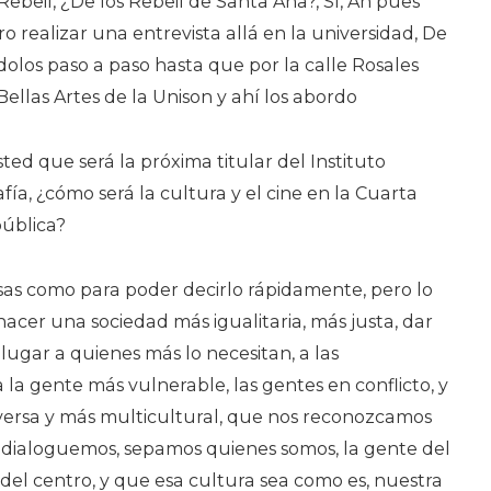
beil, ¿De los Rebeil de Santa Ana?, Sí, Ah pues
 realizar una entrevista allá en la universidad, De
ndolos paso a paso hasta que por la calle Rosales
ellas Artes de la Unison y ahí los abordo
ted que será la próxima titular del Instituto
a, ¿cómo será la cultura y el cine en la Cuarta
ública?
sas como para poder decirlo rápidamente, pero lo
hacer una sociedad más igualitaria, más justa, dar
ugar a quienes más lo necesitan, a las
la gente más vulnerable, las gentes en conflicto, y
versa y más multicultural, que nos reconozcamos
, dialoguemos, sepamos quienes somos, la gente del
a del centro, y que esa cultura sea como es, nuestra