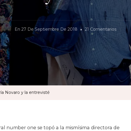
En
En
27 De Septiembre De 2018
21 Comentarios
Venía
De
La
Oficina
Vi
Pasar
A
ría Novaro y la entrevisté
María
Novaro
Y
La
al number one se topó a la mismísima directora de
Entrevi