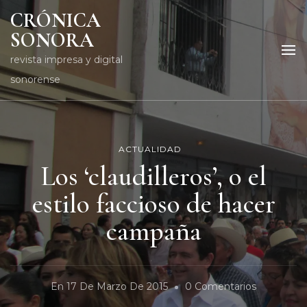
CRÓNICA
SONORA
revista impresa y digital
sonorense
ACTUALIDAD
Los ‘claudilleros’, o el
estilo faccioso de hacer
campaña
En
En
17 De Marzo De 2015
0 Comentarios
Los