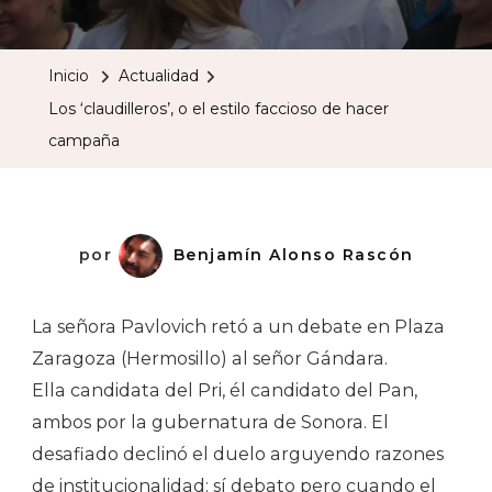
‘claudillero
O
Inicio
Actualidad
El
Los ‘claudilleros’, o el estilo faccioso de hacer
Estilo
campaña
Faccioso
De
Hacer
Campaña
por
Benjamín Alonso Rascón
La señora Pavlovich retó a un debate en Plaza
Zaragoza (Hermosillo) al señor Gándara.
Ella candidata del Pri, él candidato del Pan,
ambos por la gubernatura de Sonora. El
desafiado declinó el duelo arguyendo razones
de institucionalidad: sí debato pero cuando el