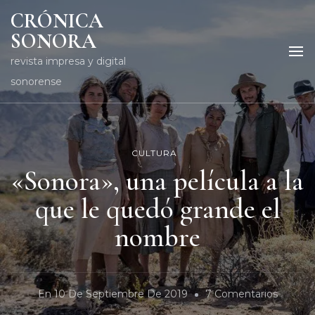
CRÓNICA
SONORA
revista impresa y digital
sonorense
CULTURA
«Sonora», una película a la
que le quedó grande el
nombre
En
En
10 De Septiembre De 2019
7 Comentarios
«Sonora