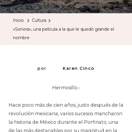
Una
Película
Inicio
Cultura
A
«Sonora», una película a la que le quedó grande el
La
nombre
Que
Le
Quedó
Grande
por
Karen Cinco
El
Nombr
Hermosillo.-
Hace poco más de cien años, justo después de la
revolución mexicana, varios sucesos mancharon
la historia de México durante el Porfiriato, una
de las más destacables por su magnitud en la