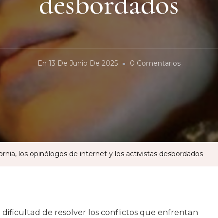
desbordados
En
En
13 De Junio De 2025
0 Comentarios
Las
Manifestac
En
California,
Los
Opinólogo
rnia, los opinólogos de internet y los activistas desbordados
De
Internet
Y
Los
dificultad de resolver los conflictos que enfrentan