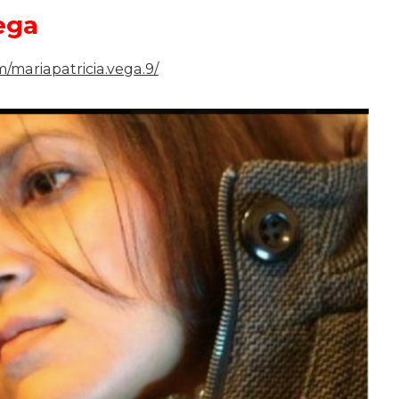
ega
/mariapatricia.vega.9/