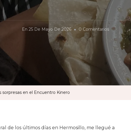
En
En
25 De Mayo De 2026
0 Comentarios
Pozole
De
Trigo
Y
Otras
Gratas
Sorpresas
as sorpresas en el Encuentro Kinero
En
El
Encuentro
Kinero
ral de los últimos días en Hermosillo, me llegué a