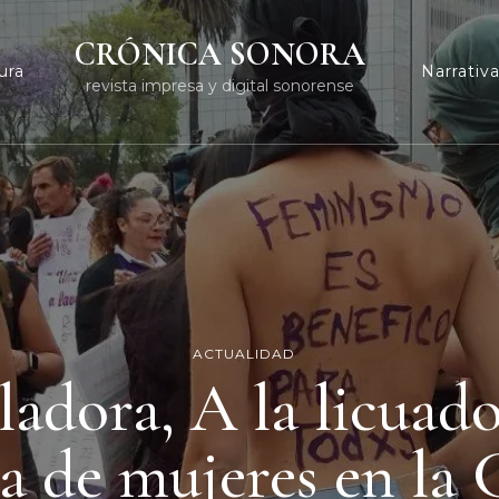
CRÓNICA SONORA
ura
Narrativ
revista impresa y digital sonorense
ACTUALIDAD
ladora, A la licuado
a de mujeres en l