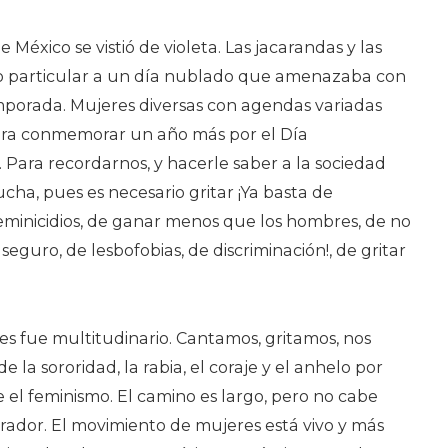
CDMX
e México se vistió de violeta. Las jacarandas y las
no particular a un día nublado que amenazaba con
emporada. Mujeres diversas con agendas variadas
ara conmemorar un año más por el Día
. Para recordarnos, y hacerle saber a la sociedad
cha, pues es necesario gritar ¡Ya basta de
 feminicidios, de ganar menos que los hombres, de no
eguro, de lesbofobias, de discriminación!, de gritar
s fue multitudinario. Cantamos, gritamos, nos
la sororidad, la rabia, el coraje y el anhelo por
 el feminismo. El camino es largo, pero no cabe
erador. El movimiento de mujeres está vivo y más