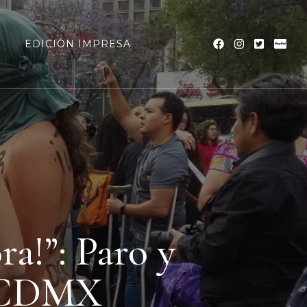
a
EDICIÓN IMPRESA
ra!”: Paro y
a CDMX