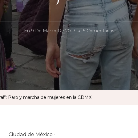
En
En
9 De Marzo De 2017
5 Comentarios
“¡Verga
Violadora,
A
La
Licuadora!”
Paro
Y
dora!”: Paro y marcha de mujeres en la CDMX
Marcha
De
Mujeres
En
Ciudad de México.-
La