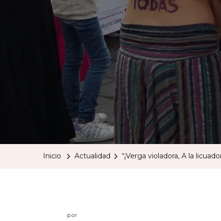
Inicio
Actualidad
“¡Verga violadora, A la licua
por