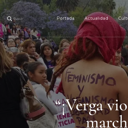
Portada
Actualidad
Cult
Buscar
“¡Verga vio
march