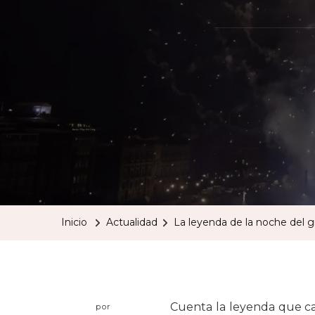
Inicio
Actualidad
La leyenda de la noche del g
Cuenta la leyenda que cad
por