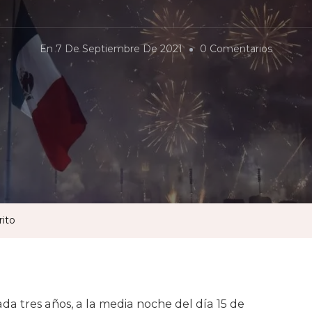
En
En
7 De Septiembre De 2021
0 Comentarios
La
Leyend
De
La
Noche
Del
Grito
rito
a tres años, a la media noche del día 15 de