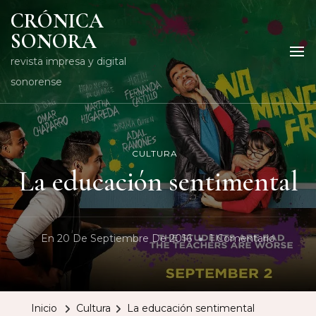
CRÓNICA
SONORA
revista impresa y digital
sonorense
CULTURA
La educación sentimental
En
En
20 De Septiembre De 2016
1 Comentario
La
Educaci
Sentime
Inicio
Cultura
La educación sentimental