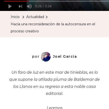
Una
Reconside
Inicio
Actualidad
De
Hacia una reconsideración de la autocensura en el
La
proceso creativo
Autocensu
En
El
Proceso
por
Joel García
Creativo
Un faro de luz en este mar de tinieblas, es lo
que supone la afilada pluma de Baldemar de
los Llanos en su regreso a esta noble casa
editorial.
Leamos