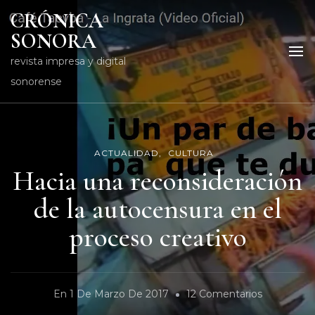
CRÓNICA
SONORA
revista impresa y digital
sonorense
ACTUALIDAD
CULTURA
Hacia una reconsideración
de la autocensura en el
proceso creativo
En
En
1 De Marzo De 2017
12 Comentarios
Hacia