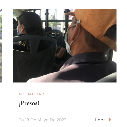
ACTUALIDAD
¡Presos!
En
19 De Mayo De 2022
Leer