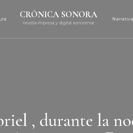
CRÓNICA SONORA
ura
Narrativ
revista impresa y digital sonorense
riel , durante la no