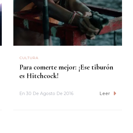
CULTURA
Para comerte mejor: ¡Ese tiburón
es Hitchcock!
En
30 De Agosto De 2016
Leer