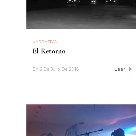
NARRATIVA
El Retorno
En
6 De Julio De 2016
Leer