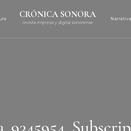
CRÓNICA SONORA
ura
Narrativ
revista impresa y digital sonorense
a_9345954_Subscri