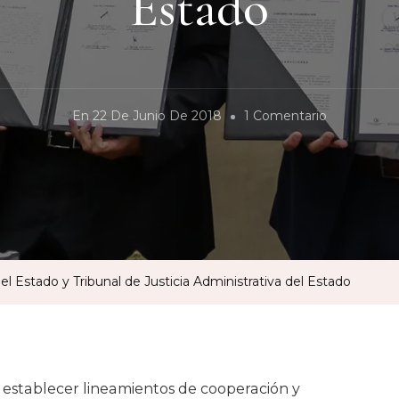
Estado
En
En
22 De Junio De 2018
1 Comentario
Firman
Convenio
Congreso
Del
Estado
Y
 Estado y Tribunal de Justicia Administrativa del Estado
Tribunal
De
Justicia
Administrat
 establecer lineamientos de cooperación y