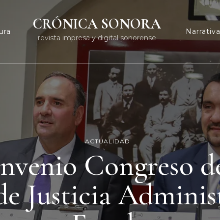
CRÓNICA SONORA
ura
Narrativ
revista impresa y digital sonorense
ACTUALIDAD
nvenio Congreso de
de Justicia Administ