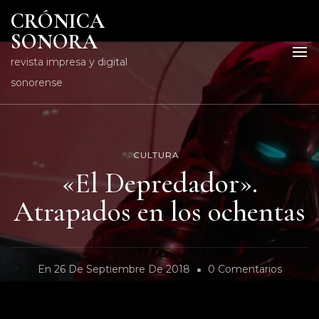
CRÓNICA
SONORA
revista impresa y digital
sonorense
CULTURA
«El Depredador».
Atrapados en los ochentas
En
En
26 De Septiembre De 2018
0 Comentarios
«El
Depred