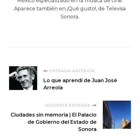
México especializado en la música de cine.
Aparece también en ¡Qué gusto!, de Televisa
Sonora.
Navegación
ENTRADA ANTERIOR
Lo que aprendí de Juan José
de
Arreola
entradas
SIGUIENTE ENTRADA
Ciudades sin memoria | El Palacio
de Gobierno del Estado de
Sonora