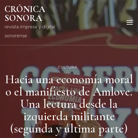
CRÓNICA
SONORA
revista impresa y digital
sonorense
CULTURA
Hacia una economía moral
o el manifiesto de Amlove.
Una lectura desde la
izquierda militante
(segunda y última parte)