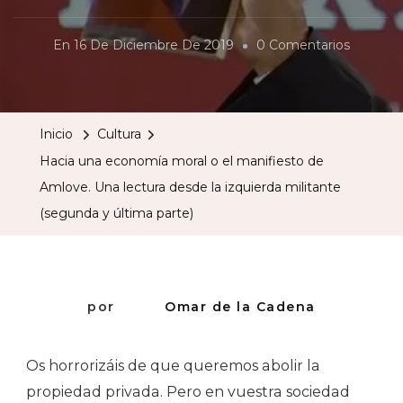
En
En
16 De Diciembre De 2019
0 Comentarios
Hacia
Una
Econom
Inicio
Cultura
Moral
Hacia una economía moral o el manifiesto de
O
Amlove. Una lectura desde la izquierda militante
El
(segunda y última parte)
Manifies
De
Amlove.
Una
por
Omar de la Cadena
Lectura
Desde
Os horrorizáis de que queremos abolir la
La
propiedad privada. Pero en vuestra sociedad