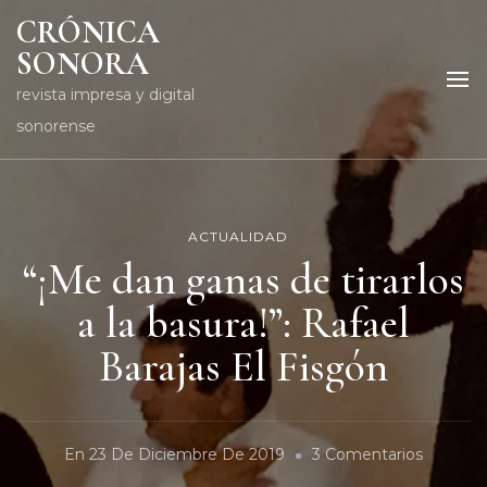
CRÓNICA
SONORA
revista impresa y digital
sonorense
ACTUALIDAD
“¡Me dan ganas de tirarlos
a la basura!”: Rafael
Barajas El Fisgón
En
En
23 De Diciembre De 2019
3 Comentarios
“¡Me