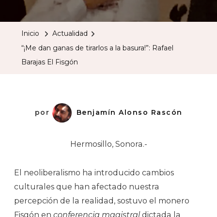
Dan
Ganas
Inicio
Actualidad
De
“¡Me dan ganas de tirarlos a la basura!”: Rafael
Tirarlos
Barajas El Fisgón
A
La
Basura!”:
Rafael
por
Benjamín Alonso Rascón
Barajas
El
Hermosillo, Sonora.-
Fisgón
El neoliberalismo ha introducido cambios
culturales que han afectado nuestra
percepción de la realidad, sostuvo el monero
Fisgón en
conferencia magistral
dictada la