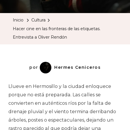
Cine
En
Inicio
Cultura
Las
Hacer cine en las fronteras de las etiquetas.
Fronteras
Entrevista a Oliver Rendón
De
Las
Etiquetas.
Entrevista
por
Hermes Ceniceros
A
Oliver
Llueve en Hermosillo y la ciudad enloquece
Rendón
porque no está preparada. Las calles se
convierten en auténticos ríos por la falta de
drenaje pluvial y el viento termina derribando
árboles, postes o espectaculares, dejando un
rastro parecido al que podría dejar una