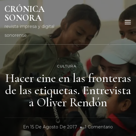
CRÓNICA
SONORA
revista impresa y digital
sonorense
CULTURA
Hacer cine en las fronteras
de las etiquetas. Entrevista
a Oliver Rendón
En
En
15 De Agosto De 2017
1 Comentario
Hacer