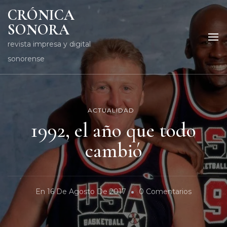
CRÓNICA
SONORA
revista impresa y digital
sonorense
ACTUALIDAD
1992, el año que todo
cambió
En
En
16 De Agosto De 2017
0 Comentarios
1992,
El