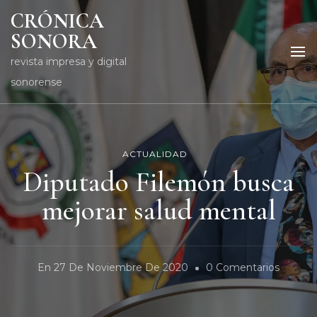
CRÓNICA
SONORA
revista impresa y digital
sonorense
ACTUALIDAD
Diputado Filemón busca
mejorar salud mental
En
En
27 De Noviembre De 2020
0 Comentarios
Diputa
Filemó