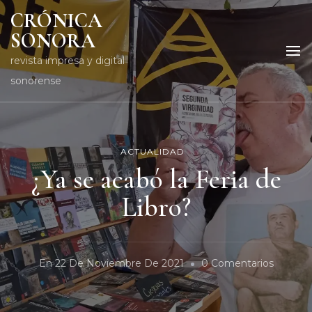
CRÓNICA
SONORA
revista impresa y digital
sonorense
ACTUALIDAD
¿Ya se acabó la Feria de
Libro?
En
En
22 De Noviembre De 2021
0 Comentarios
¿Ya
Se