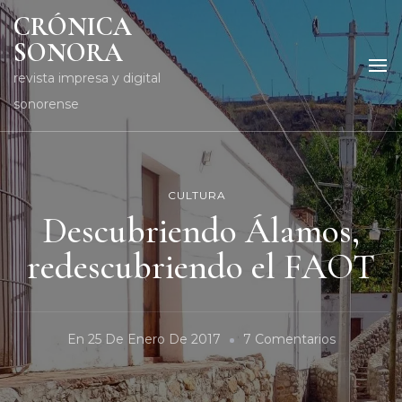
CRÓNICA
SONORA
revista impresa y digital
sonorense
CULTURA
Descubriendo Álamos,
redescubriendo el FAOT
En
En
25 De Enero De 2017
7 Comentarios
Descubrie
Álamos,