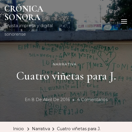
CRÓNICA
SONORA
revista impresa y digital
sonorense
NARRATIVA
Cuatro viñetas para J.
En
En
8 De Abril De 2016
4 Comentarios
Cuatro
Viñetas
Para
Inicio
Narrativa
Cuatro viñetas para J.