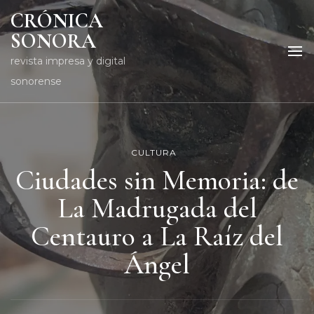
CRÓNICA
SONORA
revista impresa y digital
sonorense
CULTURA
Ciudades sin Memoria: de
La Madrugada del
Centauro a La Raíz del
Ángel