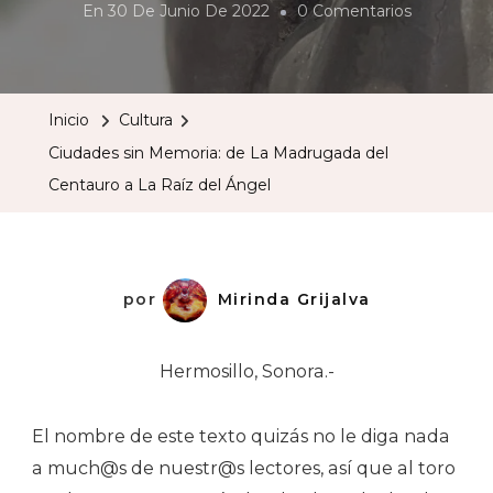
En
En
30 De Junio De 2022
0 Comentarios
Ciudades
Sin
Memoria:
Inicio
Cultura
De
Ciudades sin Memoria: de La Madrugada del
La
Centauro a La Raíz del Ángel
Madrugad
Del
Centauro
A
por
Mirinda Grijalva
La
Raíz
Hermosillo, Sonora.-
Del
Ángel
El nombre de este texto quizás no le diga nada
a much@s de nuestr@s lectores, así que al toro