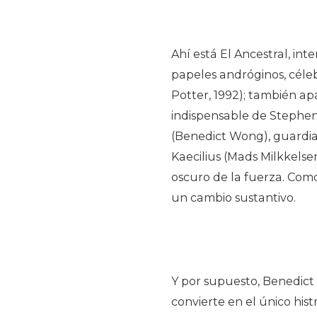
Ahí está El Ancestral, in
papeles andróginos, céle
Potter, 1992); también a
indispensable de Stephen
(Benedict Wong), guardian
Kaecilius (Mads Milkkelse
oscuro de la fuerza. Como
un cambio sustantivo.
Y por supuesto, Benedict
convierte en el único hist