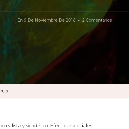
En
En
9 De Noviembre De 2016
2 Comentarios
Doctor
Strange:
El
Aprendi
De
Brujo
rujo
rrealista y sicodélico. Efectos especiales