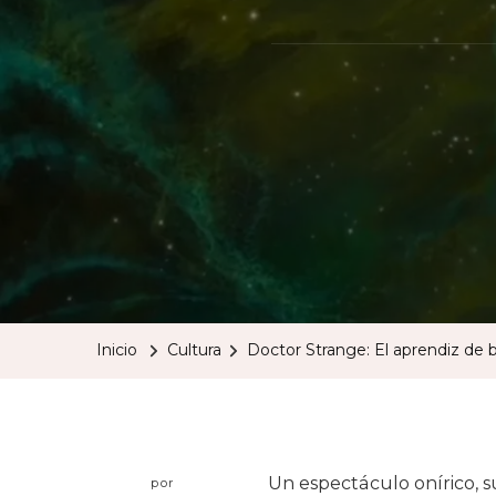
Inicio
Cultura
Doctor Strange: El aprendiz de b
Un espectáculo onírico, su
por