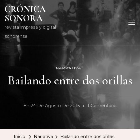
CRÓNICA
SONORA
revista impresa y digital
sonorense
NARRATIVA
Bailando entre dos orillas
En
En
24 De Agosto De 2015
1 Comentario
Bailando
Entre
Dos
Inicio
Narrativa
Bailando entre dos orillas