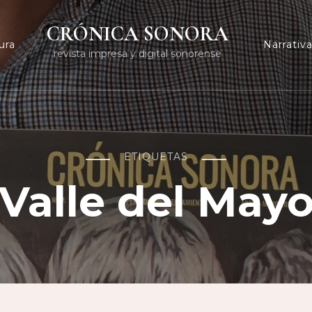
CRÓNICA SONORA
ura
Narrativ
revista impresa y digital sonorense
ETIQUETAS
Valle del May