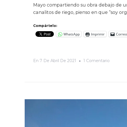
Mayo compartiendo su obra debajo de u
canalitos de riego, pienso en que “soy or
Compártelo:
WhatsApp
Imprimir
Correo
En
En
7 De Abril De 2021
1 Comentario
Palabra
&
Espíritu
Mayo:
Los
Mezquit
Como
Testigos