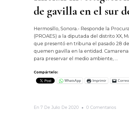
de gavilla en el sur 
Hermosillo, Sonora.- Responde la Procur
(PROAES) a la diputada del distrito XX,
que presentó en tribuna el pasado 28 de
quemen gavilla en la entidad. Camaren
para preservar el medio ambiente, …
Compártelo:
WhatsApp
Imprimir
Correo
En
En
7 De Julio De 2020
0 Comentarios
Inician
Invest