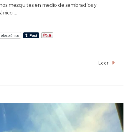
nos mezquites en medio de sembradíos y
gánico …
 electrónico
Leer
es