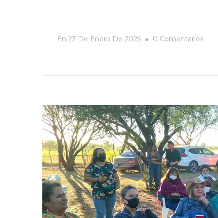
En
En
23 De Enero De 2025
0 Comentarios
A
Est
Lad
Del
Para