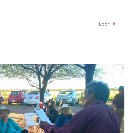
Leer
e
o
íso