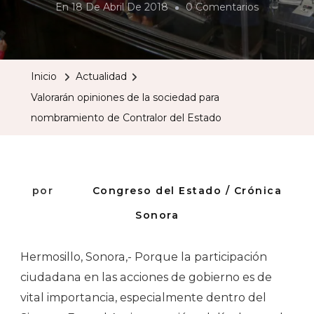
En
En
18 De Abril De 2018
0 Comentarios
Valorarán
Opiniones
De
Inicio
Actualidad
La
Valorarán opiniones de la sociedad para
Sociedad
nombramiento de Contralor del Estado
Para
Nombrami
De
Contralor
por
Congreso del Estado / Crónica
Del
Sonora
Estado
Hermosillo, Sonora,- Porque la participación
ciudadana en las acciones de gobierno es de
vital importancia, especialmente dentro del