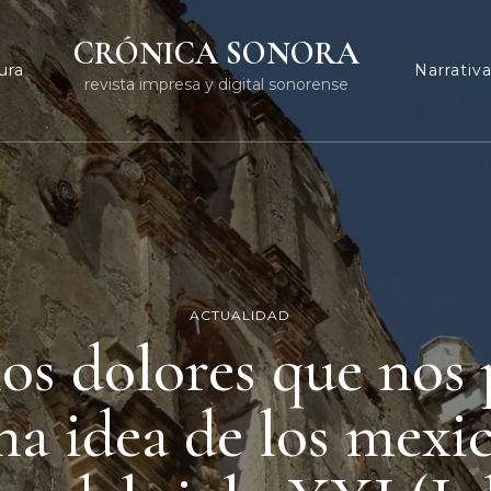
CRÓNICA SONORA
ura
Narrativ
revista impresa y digital sonorense
ACTUALIDAD
os dolores que nos 
na idea de los mexi