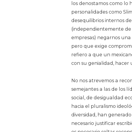
los denostamos como lo h
personalidades como Slim
desequilibrios internos de
(independientemente de l
empresas) negarnos una r
pero que exige compromi
refiero a que un mexicano
con su genialidad, hacer 
No nos atrevemos a recon
semejantes a las de los lí
social, de desigualdad eco
hacia el pluralismo ideoló
diversidad, han generado 
necesario justificar escrib
es necesario soltar reco