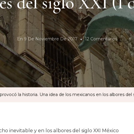
es del siglo XXI (I d
En
En
9 De Noviembre De 2017
12 Comentarios
Curand
Los
Dolores
Que
Nos
Provoc
rovocó la historia. Una idea de los mexicanos en los albores del si
La
Historia.
Una
Idea
ho inevitable y en los albores del siglo XXI México