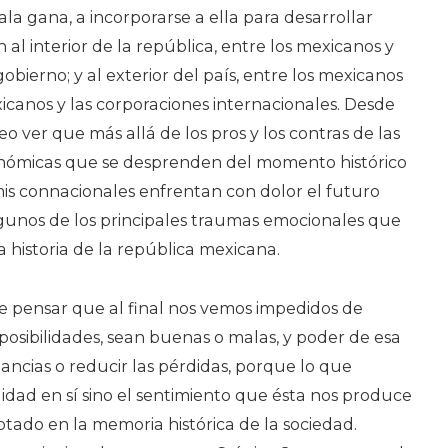
De
la gana, a incorporarse a ella para desarrollar
Los
al interior de la república, entre los mexicanos y
Mexica
obierno; y al exterior del país, entre los mexicanos
En
xicanos y las corporaciones internacionales. Desde
Los
reo ver que más allá de los pros y los contras de las
Albores
conómicas que se desprenden del momento histórico
Del
is connacionales enfrentan con dolor el futuro
Siglo
gunos de los principales traumas emocionales que
XXI
la historia de la república mexicana.
(I
De
e pensar que al final nos vemos impedidos de
III)
 posibilidades, sean buenas o malas, y poder de esa
ncias o reducir las pérdidas, porque lo que
lidad en sí sino el sentimiento que ésta nos produce
tado en la memoria histórica de la sociedad.