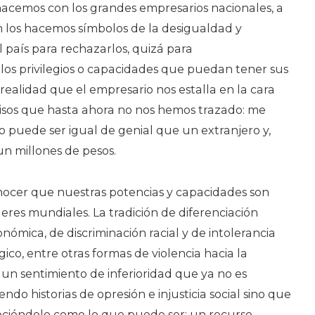
acemos con los grandes empresarios nacionales, a
 los hacemos símbolos de la desigualdad y
l país para rechazarlos, quizá para
os privilegios o capacidades que puedan tener sus
ealidad que el empresario nos estalla en la cara
sos que hasta ahora no nos hemos trazado: me
 puede ser igual de genial que un extranjero y,
un millones de pesos.
ocer que nuestras potencias y capacidades son
deres mundiales. La tradición de diferenciación
nómica, de discriminación racial y de intolerancia
gico, entre otras formas de violencia hacia la
un sentimiento de inferioridad que ya no es
iendo historias de opresión e injusticia social sino que
nociéndolo como lo que puede ser: un recurso