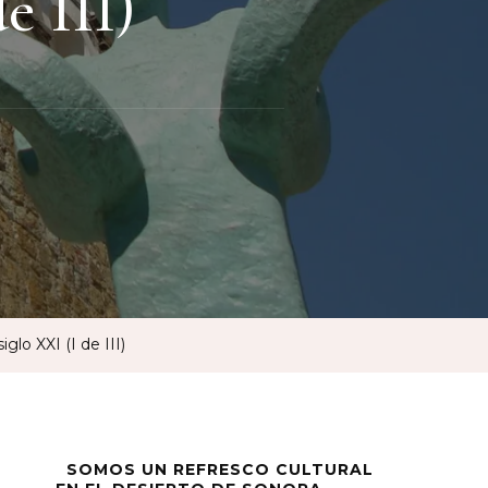
e III)
o
ó
glo XXI (I de III)
SOMOS UN REFRESCO CULTURAL