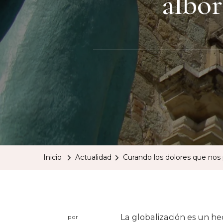
albor
Inicio
Actualidad
Curando los dolores que nos p
La globalización es un hec
por