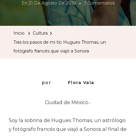
En
En
21 De Agosto De 2018
3 Comentarios
Tras
Los
Pasos
Inicio
Cultura
De
Tras los pasos de mi tío Hugues Thomas, un
Mi
fotógrafo francés que viajó a Sonora
Tío
Hugues
Thomas,
Un
por
Flora Vala
Fotógrafo
Francés
Ciudad de México.-
Que
Viajó
Soy la sobrina de Hugues Thomas, un astrólogo
A
y fotógrafo francés que viajó a Sonora al final de
Sonora