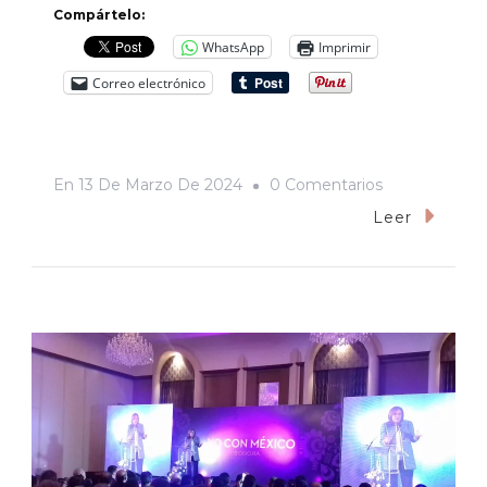
Compártelo:
WhatsApp
Imprimir
Correo electrónico
En
En
13 De Marzo De 2024
0 Comentarios
¿Será
Leer
Toño,
Natalia
O
Dolores?
Breve
Reseña
De
Los