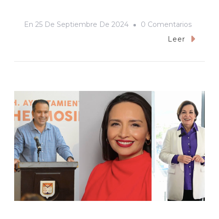
En
En
25 De Septiembre De 2024
0 Comentarios
En
Leer
Los
85
Años
Del
Partido
Acción
Naciona