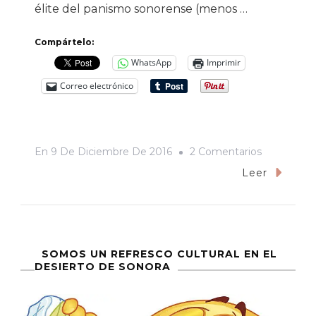
élite del panismo sonorense (menos …
Compártelo:
WhatsApp
Imprimir
Correo electrónico
En
En
9 De Diciembre De 2016
2 Comentarios
La
Leer
Amnesia
Cínica
De
Margarita
SOMOS UN REFRESCO CULTURAL EN EL
DESIERTO DE SONORA
Zavala