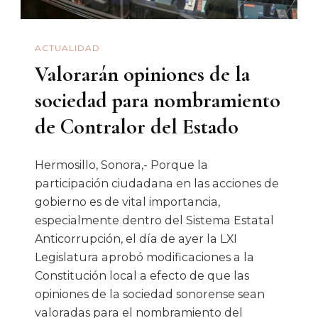
De
Sonora
ACTUALIDAD
Aprueba
Valorarán opiniones de la
Nueva
Ley
sociedad para nombramiento
De
de Contralor del Estado
Protección
Civil
Hermosillo, Sonora,- Porque la
participación ciudadana en las acciones de
gobierno es de vital importancia,
especialmente dentro del Sistema Estatal
Anticorrupción, el día de ayer la LXI
Legislatura aprobó modificaciones a la
Constitución local a efecto de que las
opiniones de la sociedad sonorense sean
valoradas para el nombramiento del