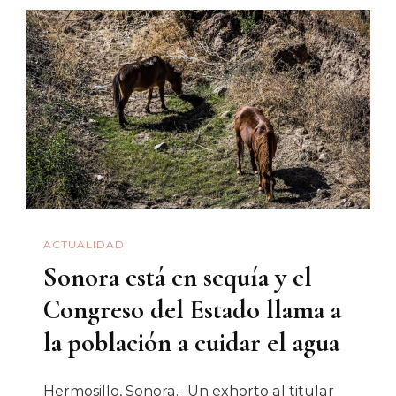
Bases
Para
El
Combate
A
La
Corrupción:
Congreso
Del
ACTUALIDAD
Estado
Sonora está en sequía y el
Congreso del Estado llama a
la población a cuidar el agua
Hermosillo, Sonora.- Un exhorto al titular