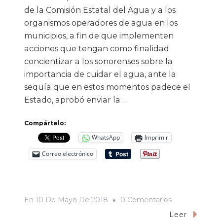
de la Comisión Estatal del Agua y a los
organismos operadores de agua en los
municipios, a fin de que implementen
acciones que tengan como finalidad
concientizar a los sonorenses sobre la
importancia de cuidar el agua, ante la
sequía que en estos momentos padece el
Estado, aprobó enviar la …
Compártelo:
WhatsApp
Imprimir
Correo electrónico
En
En
10 De Mayo De 2018
0 Comentarios
Sonora
Leer