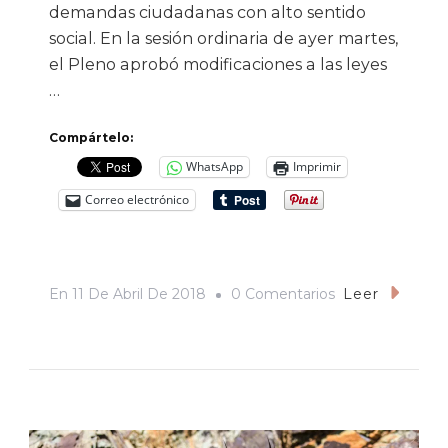
demandas ciudadanas con alto sentido
social. En la sesión ordinaria de ayer martes,
el Pleno aprobó modificaciones a las leyes
…
Compártelo:
WhatsApp
Imprimir
Correo electrónico
En
En
11 De Abril De 2018
0 Comentarios
Leer
Acciones
Legislativas
Para
Disminuir
El