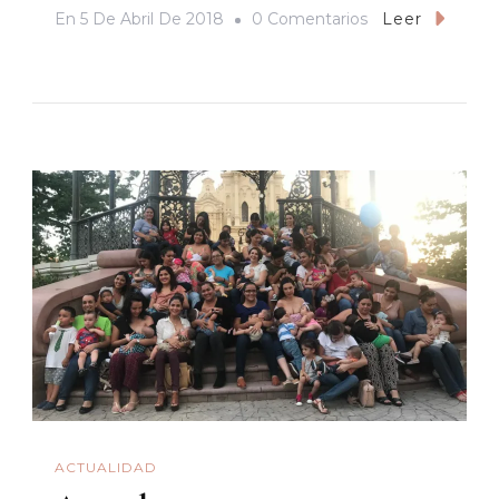
En
En
5 De Abril De 2018
0 Comentarios
Leer
Congreso
De
Sonora
Legisla
En
Favor
De
La
Bebida
Espirituosa
Conocida
Como
Bacanora
ACTUALIDAD