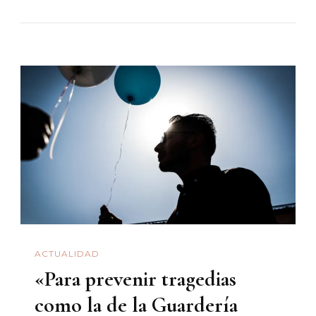
Está
En
Sequía
Y
El
Congreso
Del
Estado
Llama
A
La
Población
ACTUALIDAD
A
«Para prevenir tragedias
Cuidar
El
como la de la Guardería