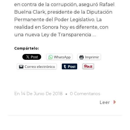
en contra de la corrupción, aseguró Rafael
Buelna Clark, presidente de la Diputación
Permanente del Poder Legislativo. La
realidad en Sonora hoy es diferente, con
una nueva Ley de Transparencia …
Compártelo:
WhatsApp
Imprimir
Correo electrónico
En
En
14 De Junio De 2018
0 Comentarios
Esta
Leer
Legislatura
Sentó
Las