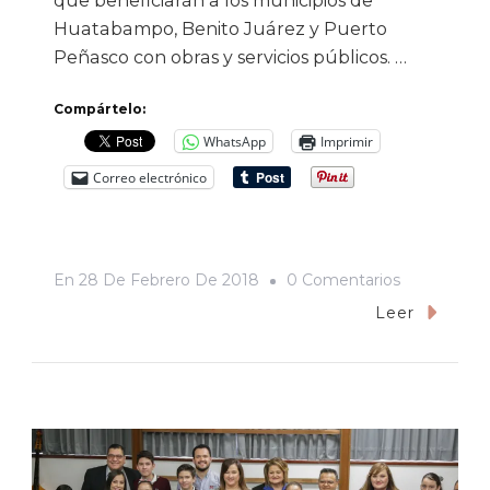
que beneficiarán a los municipios de
Huatabampo, Benito Juárez y Puerto
Peñasco con obras y servicios públicos. …
Compártelo:
WhatsApp
Imprimir
Correo electrónico
En
En
28 De Febrero De 2018
0 Comentarios
Frío
Leer
Y
Vivienda,
Agua
Y
Finanzas,