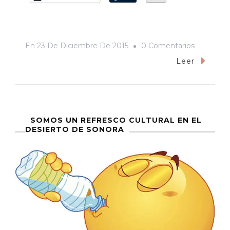
En
En
23 De Diciembre De 2015
0 Comentarios
Blue
Leer
Panther
Vs
Villano
V.
SOMOS UN REFRESCO CULTURAL EN EL
DESIERTO DE SONORA
Máscara
Contra
Máscara.