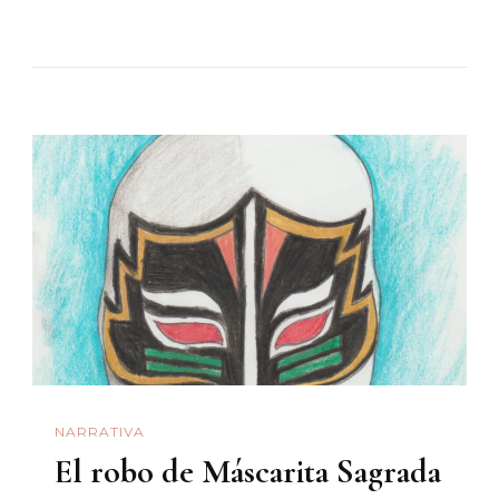
«Garra
De
Hierro»,
O
Las
Complejidades
De
La
Masculinidad
NARRATIVA
El robo de Máscarita Sagrada