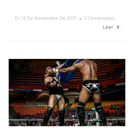
En
En
13 De Noviembre De 2017
2 Comentarios
No
Leer
Hay
Peor
Lucha
Que
La
Lucha
Villa
Y
No
Hay
Mejor
Lucha