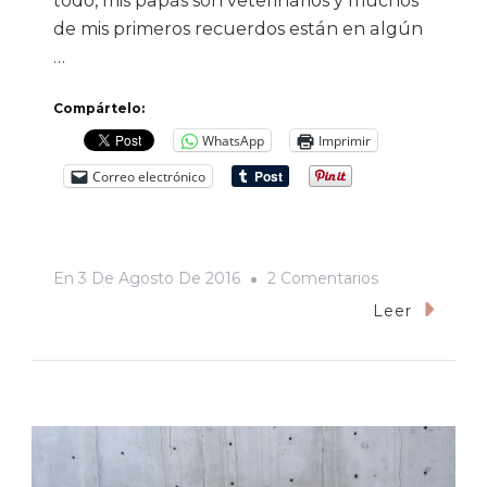
todo, mis papás son veterinarios y muchos
de mis primeros recuerdos están en algún
…
Compártelo:
WhatsApp
Imprimir
Correo electrónico
En
En
3 De Agosto De 2016
2 Comentarios
Lincoln
Leer
Y
El
Asunto
De
La