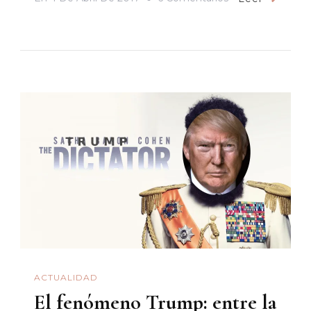
Mexicanos
Sufridos,
Mexicanos
Chingones:
Disparos
Al
Aire
Desde
California
ACTUALIDAD
El fenómeno Trump: entre la