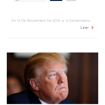
En
En
14 De Noviembre De 2016
4 Comentarios
Bill
Leer
Meléndez
De
Los
Huevos
Con
Machaca
A
Peanuts