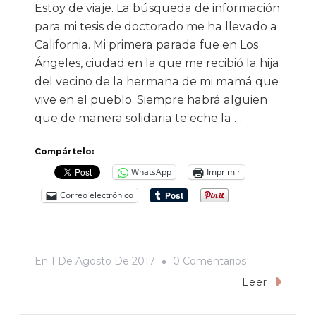
Estoy de viaje. La búsqueda de información
para mi tesis de doctorado me ha llevado a
California. Mi primera parada fue en Los
Ángeles, ciudad en la que me recibió la hija
del vecino de la hermana de mi mamá que
vive en el pueblo. Siempre habrá alguien
que de manera solidaria te eche la …
Compártelo:
WhatsApp
Imprimir
Correo electrónico
En
En
1 De Agosto De 2017
0 Comentarios
«‘Mijito’,
Leer
Pass