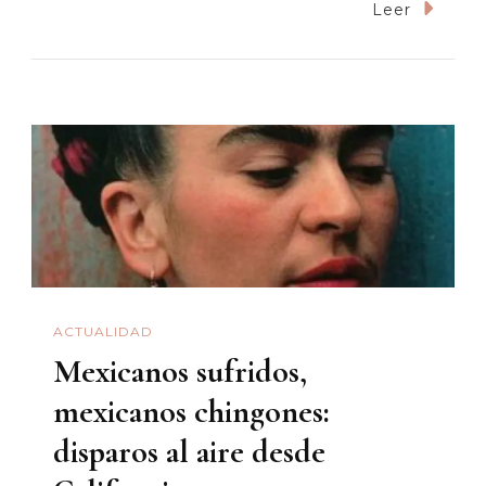
“¡Asco,
Leer
Si
Tú
Eres
Satánico!”:
El
Asunto
Del
Aborto
Y
La
ACTUALIDAD
Polisémica
Mexicanos sufridos,
Holy
mexicanos chingones:
Bible
disparos al aire desde