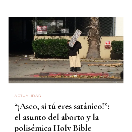
Me
The
Bottle»:
Fiesta
En
La
Frontera
ACTUALIDAD
“¡Asco, si tú eres satánico!”:
el asunto del aborto y la
polisémica Holy Bible