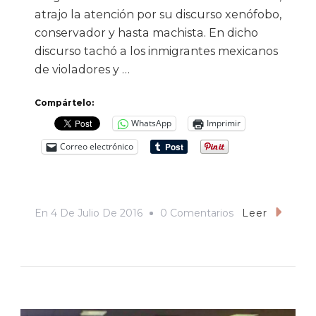
atrajo la atención por su discurso xenófobo,
conservador y hasta machista. En dicho
discurso tachó a los inmigrantes mexicanos
de violadores y …
Compártelo:
WhatsApp
Imprimir
Correo electrónico
En
En
4 De Julio De 2016
0 Comentarios
Leer
Muro
Trump:
¿Cuánto
Costaría?