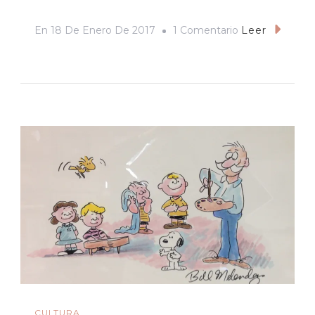
En
En
18 De Enero De 2017
1 Comentario
Leer
El
Fenómeno
Trump:
Entre
La
Ficción
Y
La
Realidad
CULTURA