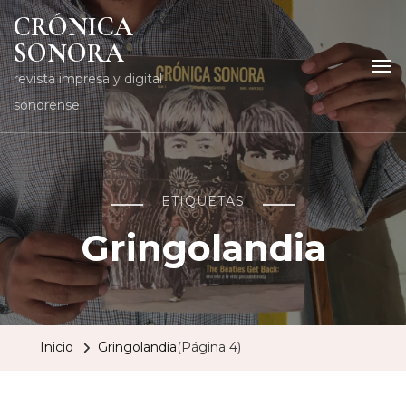
CRÓNICA
SONORA
revista impresa y digital
sonorense
ETIQUETAS
Gringolandia
Inicio
Gringolandia
(Página 4)