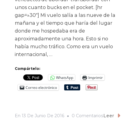
unos cuanto bucks en el pocket. [hr
gap=»30″] Mi vuelo salía a las nueve de la
mañana y el tiempo que haría del lugar
donde me hospedaba era de
aproximadamente una hora. Esto si no
había mucho tráfico. Como era un vuelo
internacional, …
Compártelo:
WhatsApp
Imprimir
Correo electrónico
En
En
13 De Junio De 2016
0 Comentarios
Leer
Run
Baby