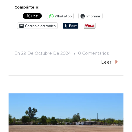
Compártelo:
WhatsApp
Imprimir
Correo electrónico
En
En
29 De Octubre De 2024
0 Comentarios
Fernando
Leer
Valenzuela,
Más
Allá
Del
Racismo