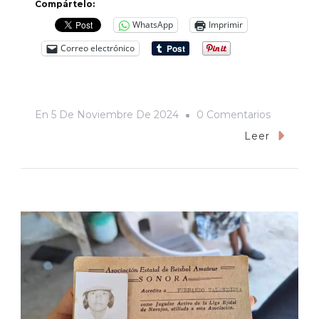
Compártelo:
WhatsApp
Imprimir
Correo electrónico
En
En
5 De Noviembre De 2024
0 Comentarios
«¡Si
Leer
Yo
Ni
Acabé
La
Primaria!»
De
Cómo
Invité