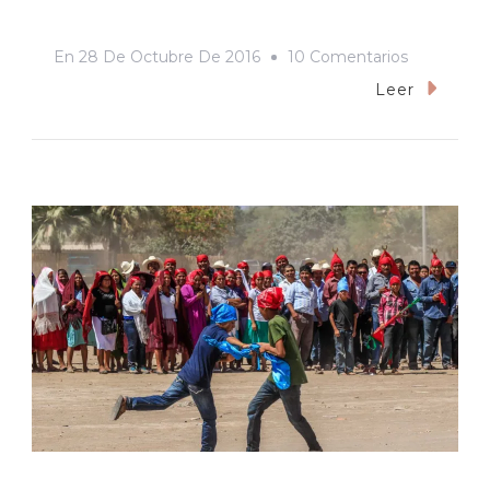
En
En
28 De Octubre De 2016
10 Comentarios
La
Leer
Cumbia
No
Tiene
La
Culpa