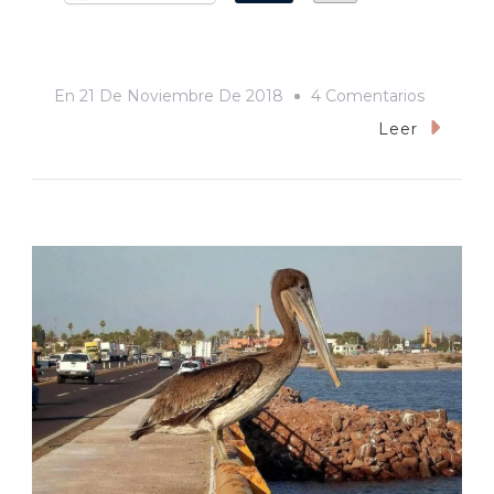
En
En
21 De Noviembre De 2018
4 Comentarios
Nombre
Leer
De
Puentes:
«El
Yaqui»