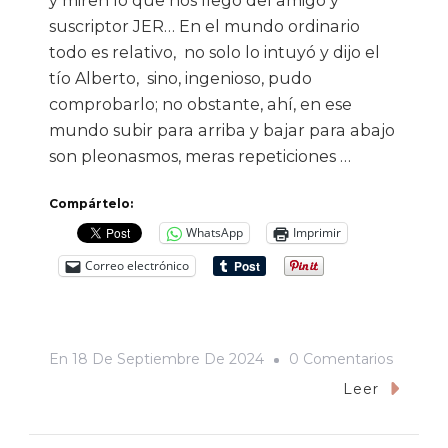
y miren lo que nos llegó del amigo y
suscriptor JER… En el mundo ordinario
todo es relativo, no solo lo intuyó y dijo el
tío Alberto, sino, ingenioso, pudo
comprobarlo; no obstante, ahí, en ese
mundo subir para arriba y bajar para abajo
son pleonasmos, meras repeticiones …
Compártelo:
WhatsApp
Imprimir
Correo electrónico
En
En
18 De Septiembre De 2024
0 Comentarios
Mejor
Leer
Ni
Le