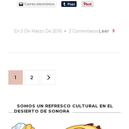
Correo electrónico
En
En
3 De Marzo De 2016
2 Comentarios
Leer
Mi
Amigo
‘Pilato’:
El
Paginación
Yaqui
Página
Página
1
2
Que
de
Reinventa
La
entradas
SOMOS UN REFRESCO CULTURAL EN EL
Cuaresma
DESIERTO DE SONORA