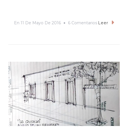
En
En
11 De Mayo De 2016
6 Comentarios
Leer
El
Semental