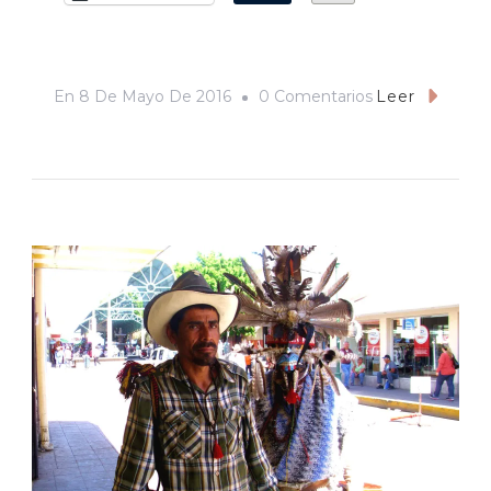
En
En
8 De Mayo De 2016
0 Comentarios
Leer
La
Casona