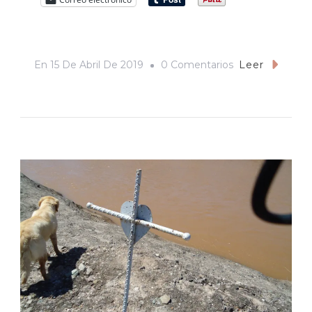
En
En
15 De Abril De 2019
0 Comentarios
Leer
Relato
De
La
Aparición
De
Los
Encapuchados
En
San
Pedro
Apóstol
(inspirado