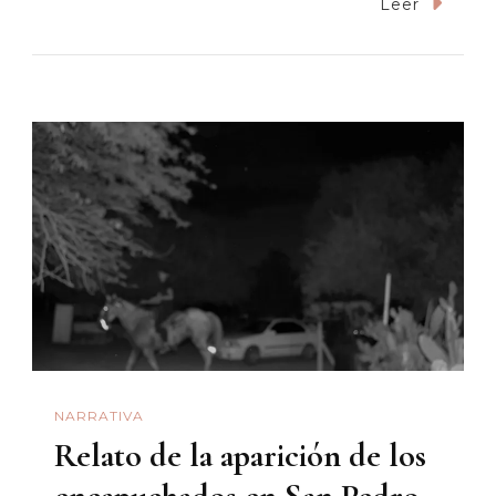
El
Leer
Síndrome
De
La
Cholonga
NARRATIVA
Relato de la aparición de los